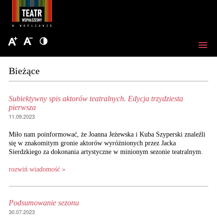
Bieżące
Subiektywny spis aktorów teatralnych. Edycja trzydziesta
pierwsza
11.09.2023
Miło nam poinformować, że Joanna Jeżewska i Kuba Szyperski znaleźli
się w znakomitym gronie aktorów wyróżnionych przez Jacka
Sierdzkiego za dokonania artystyczne w minionym sezonie teatralnym.
rozwiń wiadomość »
Podsumowanie sezonu
30.07.2023