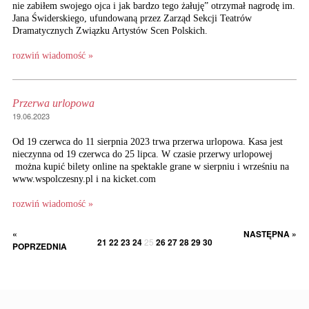
nie zabiłem swojego ojca i jak bardzo tego żałuję” otrzymał nagrodę im.
Jana Świderskiego, ufundowaną przez Zarząd Sekcji Teatrów
Dramatycznych Związku Artystów Scen Polskich.
rozwiń wiadomość »
Przerwa urlopowa
19.06.2023
Od 19 czerwca do 11 sierpnia 2023 trwa przerwa urlopowa. Kasa jest
nieczynna od 19 czerwca do 25 lipca. W czasie przerwy urlopowej
można kupić bilety online na spektakle grane w sierpniu i wrześniu na
www.wspolczesny.pl i na kicket.com
rozwiń wiadomość »
«
NASTĘPNA »
21
22
23
24
25
26
27
28
29
30
POPRZEDNIA