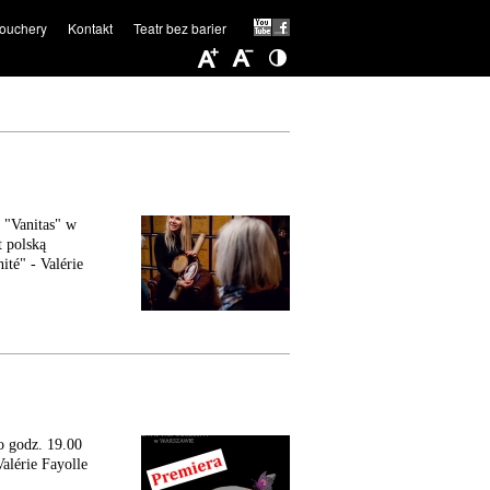
ouchery
Kontakt
Teatr bez barier
 "Vanitas" w
t polską
ité" - Valérie
 o godz. 19.00
alérie Fayolle