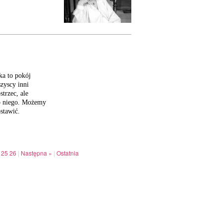
ka to pokój
szyscy inni
strzec, ale
do niego. Możemy
stawić.
25
26
|
Następna »
|
Ostatnia