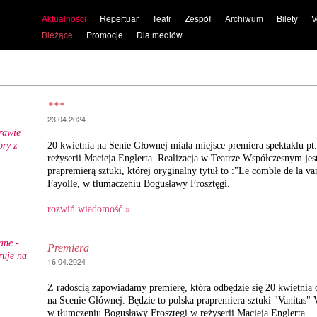
Aktualności
Repertuar
Teatr
Zespół
Archiwum
Bilety
V
Bieżące
Promocje
Dla mediów
***
23.04.2024
rawie
ry z
20 kwietnia na Senie Głównej miała miejsce premiera spektaklu pt.
.
reżyserii Macieja Englerta. Realizacja w Teatrze Współczesnym jes
prapremierą sztuki, której oryginalny tytuł to :"Le comble de la van
Fayolle, w tłumaczeniu Bogusławy Frosztęgi.
rozwiń wiadomość »
ane -
Premiera
ruje na
16.04.2024
Z radością zapowiadamy premierę, która odbędzie się 20 kwietnia
na Scenie Głównej. Będzie to polska prapremiera sztuki "Vanitas" V
w tłumczeniu Bogusławy Frosztęgi w reżyserii Macieja Englerta.