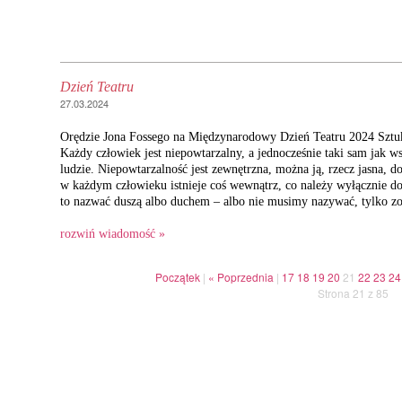
Dzień Teatru
27.03.2024
Orędzie Jona Fossego na Międzynarodowy Dzień Teatru 2024 Sztu
Każdy człowiek jest niepowtarzalny, a jednocześnie taki sam jak w
ludzie. Niepowtarzalność jest zewnętrzna, można ją, rzecz jasna, do
w każdym człowieku istnieje coś wewnątrz, co należy wyłącznie 
to nazwać duszą albo duchem – albo nie musimy nazywać, tylko zo
rozwiń wiadomość »
Początek
|
« Poprzednia
|
17
18
19
20
21
22
23
24
Strona 21 z 85