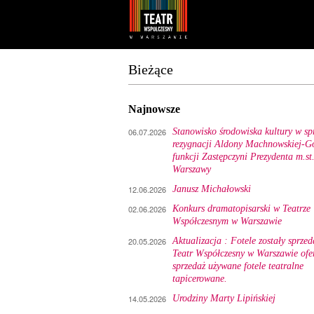
Youtube
Facebook
Bieżące
Najnowsze
06.07.2026
Stanowisko środowiska kultury w sp
rezygnacji Aldony Machnowskiej-Gó
funkcji Zastępczyni Prezydenta m.st
Warszawy
12.06.2026
Janusz Michałowski
02.06.2026
Konkurs dramatopisarski w Teatrze
Współczesnym w Warszawie
20.05.2026
Aktualizacja : Fotele zostały sprzed
Teatr Współczesny w Warszawie ofe
sprzedaż używane fotele teatralne
tapicerowane.
14.05.2026
Urodziny Marty Lipińskiej