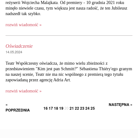
reżyserii Wojciecha Malajkata. Od premiery - 10 grudnia 2021 roku
minęło niewiele czasu, tym większa jest nasza radość, że ten Jubileusz
nadszedł tak szybko.
rozwiń wiadomość »
Oświadczenie
14.05.2024
Teatr Współczesny oświadcza, że mimo wielu zbieżności z
przedstawieniem "Kim jest pan Schmitt?" Sébastiena Thiéry'ego granym
na naszej scenie, Teatr nie ma nic wspólnego z premierą tego tytułu
zapowiadaną przez agencję Adria Art.
rozwiń wiadomość »
«
NASTĘPNA »
16
17
18
19
20
21
22
23
24
25
POPRZEDNIA