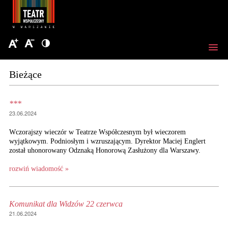
Bieżące
***
23.06.2024
Wczorajszy wieczór w Teatrze Współczesnym był wieczorem
wyjątkowym. Podniosłym i wzruszającym. Dyrektor Maciej Englert
został uhonorowany Odznaką Honorową Zasłużony dla Warszawy.
rozwiń wiadomość »
Komunikat dla Widzów 22 czerwca
21.06.2024