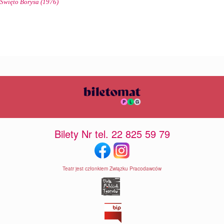
Święto Borysa (1976)
Bilety Nr tel. 22 825 59 79
Teatr jest członkiem Związku Pracodawców