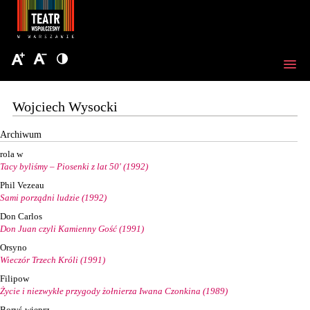
Wojciech Wysocki
Archiwum
rola w
Tacy byliśmy – Piosenki z lat 50' (1992)
Phil Vezeau
Sami porządni ludzie (1992)
Don Carlos
Don Juan czyli Kamienny Gość (1991)
Orsyno
Wieczór Trzech Króli (1991)
Filipow
Życie i niezwykłe przygody żołnierza Iwana Czonkina (1989)
Boryś-wieprz