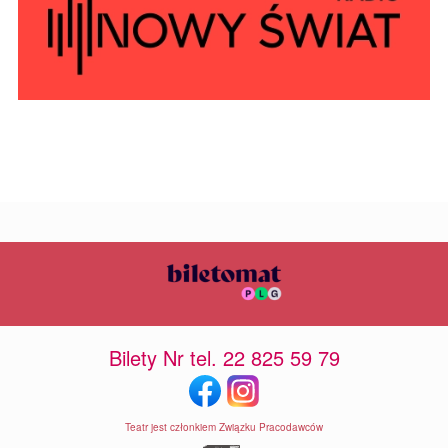
Bilety Nr tel. 22 825 59 79
Teatr jest członkiem Związku Pracodawców