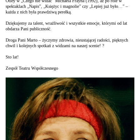
Otley w „Czego nie widać” Michaela Frayna (1992), aż po role w
spektaklach „Napis”, „Księżyc i magnolie” czy „Lepiej już było…” –
każda z nich była prawdziwą perełką.
Dziękujemy za talent, wrażliwość i wszystkie emocje, którymi od lat
obdarza Pani publiczność.
Droga Pani Marto – życzymy zdrowia, nieustającej radości, pięknych
chwil i kolejnych spotkań z widzami na naszej scenie! ?
Sto lat!
Zespół Teatru Współczesnego