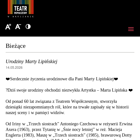
Bieżące
Urodziny Marty Lipińskiej
14.05.2026
❤️Serdecznie życzenia urodzinowe dla Pani Marty Lipińskiej❤️
?Dziś swoje urodziny obchodzi niezwykła Artystka – Marta Lipińska ❤️
Od ponad 60 lat związana z Teatrem Współczesnym, stworzyła
dziesiątki niezapomnianych ról, które na trwałe zapisały się w historii
naszej sceny i w pamięci widzów.
Od Iriny w „Trzech siostrach” Antoniego Czechowa w reżyserii Erwina
Axera (1963), przez Tytanię w „Śnie nocy letniej” w reż. Macieja
Englerta (1983), Maszę w „Trzech siostrach” (1985), brawurową Dotty