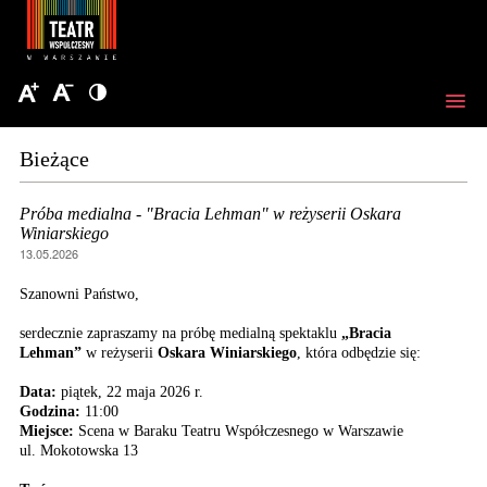
Bieżące
Próba medialna - "Bracia Lehman" w reżyserii Oskara
Winiarskiego
13.05.2026
Szanowni Państwo,
serdecznie zapraszamy na próbę medialną spektaklu
„Bracia
Lehman”
w reżyserii
Oskara Winiarskiego
, która odbędzie się:
Data:
piątek, 22 maja 2026 r.
Godzina:
11:00
Miejsce:
Scena w Baraku Teatru Współczesnego w Warszawie
ul. Mokotowska 13