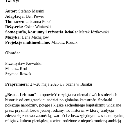
Twórcy:
Autor:
Stefano Massini
Adaptacja:
Ben Power
Tłumaczenie:
Joanna Połeć
Reżyseria:
Oskar Winiarski
Scenografia, kostiumy i reżyseria światła:
Marek Idzikowski
Muzyka:
Lena Michajłów
Projekcje multimedialne:
Mateusz Korsak
Obsada:
Przemysław Kowalski
Mateusz Król
Szymon Roszak
Prapremiera:
27–28 maja 2026 r. / Scena w Baraku
„Bracia Lehman”
to opowieść rozpięta na niemal dwóch stuleciach
historii: od emigranckiej nadziei po globalną katastrofę. Spektakl
pokazuje narodziny, potęgę i klęskę zachodniego kapitalizmu widziane
przez pryzmat losów jednej rodziny. To historia, w której tradycja
zderza się z nowoczesnością, wartości z bezwzględnymi zasadami rynku,
religia z kultem pieniądza, a więzi rodzinne z nieposkromioną ambicją.