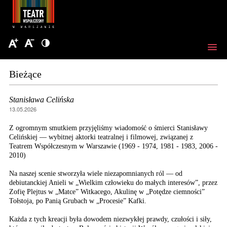
Bieżące
Stanisława Celińska
13.05.2026
Z ogromnym smutkiem przyjęliśmy wiadomość o śmierci Stanisławy
Celińskiej — wybitnej aktorki teatralnej i filmowej, związanej z
Teatrem Współczesnym w Warszawie (1969 - 1974, 1981 - 1983, 2006 -
2010)
Na naszej scenie stworzyła wiele niezapomnianych ról — od
debiutanckiej Anieli w „Wielkim człowieku do małych interesów”, przez
Zofię Plejtus w „Matce” Witkacego, Akulinę w „Potędze ciemności”
Tołstoja, po Panią Grubach w „Procesie” Kafki.
Każda z tych kreacji była dowodem niezwykłej prawdy, czułości i siły,