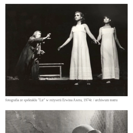
fotografia ze spektaklu "Lir" w reżyserii Erwina Axera, 1974r. / archiwum teatru