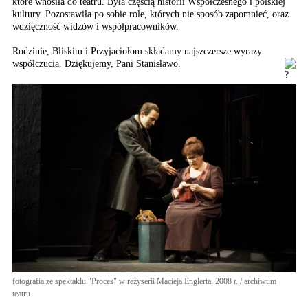
które wnosiła do teatru. Była częścią historii Współczesnego i polskiej
kultury. Pozostawiła po sobie role, których nie sposób zapomnieć, oraz
wdzięczność widzów i współpracowników.
Rodzinie, Bliskim i Przyjaciołom składamy najszczersze wyrazy
współczucia. Dziękujemy, Pani Stanisławo.
fotografia ze spektaklu "Proces" w reżyserii Macieja Englerta, 2008 r. / archiwum
teatru