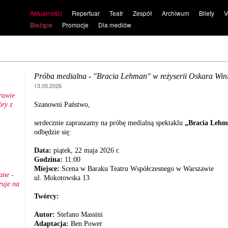
Aktualności
Repertuar
Teatr
Zespół
Archiwum
Bilety
V
Bieżące
Promocje
Dla mediów
Próba medialna - "Bracia Lehman" w reżyserii Oskara Win
13.05.2026
rawie
ry z
Szanowni Państwo,
.
serdecznie zapraszamy na próbę medialną spektaklu
„Bracia Leh
odbędzie się:
Data:
piątek, 22 maja 2026 r.
Godzina:
11:00
Miejsce:
Scena w Baraku Teatru Współczesnego w Warszawie
ane -
ul. Mokotowska 13
ruje na
Twórcy:
Autor:
Stefano Massini
Adaptacja:
Ben Power