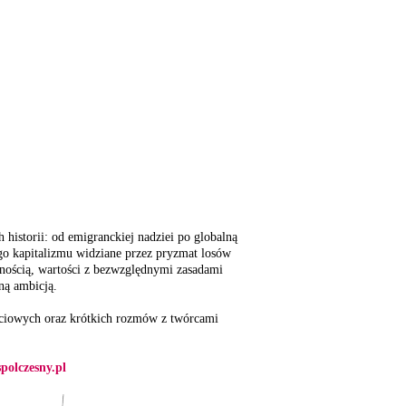
 historii: od emigranckiej nadziei po globalną
ego kapitalizmu widziane przez pryzmat losów
esnością, wartości z bezwzględnymi zasadami
ną ambicją.
ęciowych oraz krótkich rozmów z twórcami
olczesny.pl