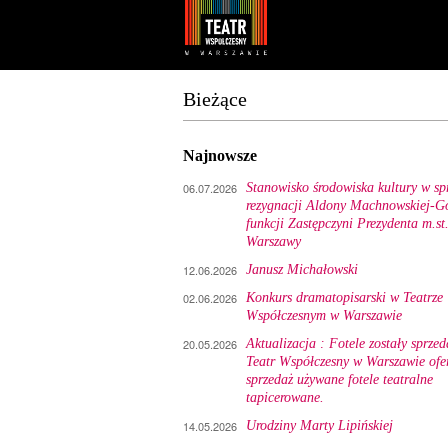
Youtube
Facebook
Bieżące
Najnowsze
06.07.2026
Stanowisko środowiska kultury w sp
rezygnacji Aldony Machnowskiej-Gó
funkcji Zastępczyni Prezydenta m.st
Warszawy
12.06.2026
Janusz Michałowski
02.06.2026
Konkurs dramatopisarski w Teatrze
Współczesnym w Warszawie
20.05.2026
Aktualizacja : Fotele zostały sprzed
Teatr Współczesny w Warszawie ofe
sprzedaż używane fotele teatralne
tapicerowane.
14.05.2026
Urodziny Marty Lipińskiej