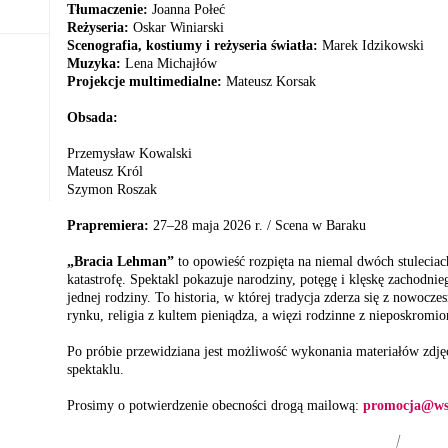
Tłumaczenie:
Joanna Połeć
Reżyseria:
Oskar Winiarski
Scenografia, kostiumy i reżyseria światła:
Marek Idzikowski
Muzyka:
Lena Michajłów
Projekcje multimedialne:
Mateusz Korsak
Obsada:
Przemysław Kowalski
Mateusz Król
Szymon Roszak
Prapremiera:
27–28 maja 2026 r. / Scena w Baraku
„Bracia Lehman”
to opowieść rozpięta na niemal dwóch stuleciach
katastrofę. Spektakl pokazuje narodziny, potęgę i klęskę zachodni
jednej rodziny. To historia, w której tradycja zderza się z nowocz
rynku, religia z kultem pieniądza, a więzi rodzinne z nieposkromio
Po próbie przewidziana jest możliwość wykonania materiałów zdj
spektaklu.
Prosimy o potwierdzenie obecności drogą mailową:
promocja@wsp