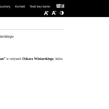
ouchery
Kontakt
Teatr bez barier
iarskiego
man”
w reżyserii
Oskara Winiarskiego
, która