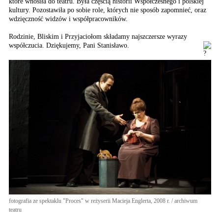
które wnosiła do teatru. Była częścią historii Współczesnego i polskiej
kultury. Pozostawiła po sobie role, których nie sposób zapomnieć, oraz
wdzięczność widzów i współpracowników.
Rodzinie, Bliskim i Przyjaciołom składamy najszczersze wyrazy
współczucia. Dziękujemy, Pani Stanisławo.
fotografia ze spektaklu "Proces" w reżyserii Macieja Englerta, 2008 r. / archiwum
teatru