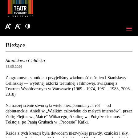
Bieżące
Stanisława Celińska
13.05.2026
Z ogromnym smutkiem przyjęliśmy wiadomość o śmierci Stanisławy
Celińskiej — wybitnej aktorki teatralnej i filmowej, związanej z
Teatrem Współczesnym w Warszawie (1969 - 1974, 1981 - 1983, 2006 -
2010)
Na naszej scenie stworzyła wiele niezapomnianych ról — od
debiutanckiej Anieli w „Wielkim człowieku do małych interesów”, przez
Zofię Plejtus w „Matce” Witkacego, Akulinę w „Potędze ciemności”
Tołstoja, po Panią Grubach w „Procesie” Kafki.
Każda z tych kreacji była dowodem niezwykłej prawdy, czułości i siły,