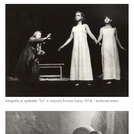
fotografia ze spektaklu "Lir" w reżyserii Erwina Axera, 1974r. / archiwum teatru