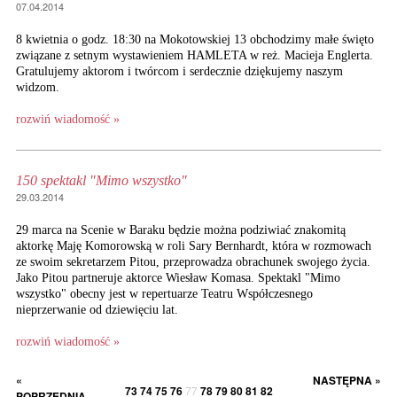
07.04.2014
8 kwietnia o godz. 18:30 na Mokotowskiej 13 obchodzimy małe święto
związane z setnym wystawieniem HAMLETA w reż. Macieja Englerta.
Gratulujemy aktorom i twórcom i serdecznie dziękujemy naszym
widzom.
rozwiń wiadomość »
150 spektakl "Mimo wszystko"
29.03.2014
29 marca na Scenie w Baraku będzie można podziwiać znakomitą
aktorkę Maję Komorowską w roli Sary Bernhardt, która w rozmowach
ze swoim sekretarzem Pitou, przeprowadza obrachunek swojego życia.
Jako Pitou partneruje aktorce Wiesław Komasa. Spektakl "Mimo
wszystko" obecny jest w repertuarze Teatru Współczesnego
nieprzerwanie od dziewięciu lat.
rozwiń wiadomość »
«
NASTĘPNA »
73
74
75
76
77
78
79
80
81
82
POPRZEDNIA