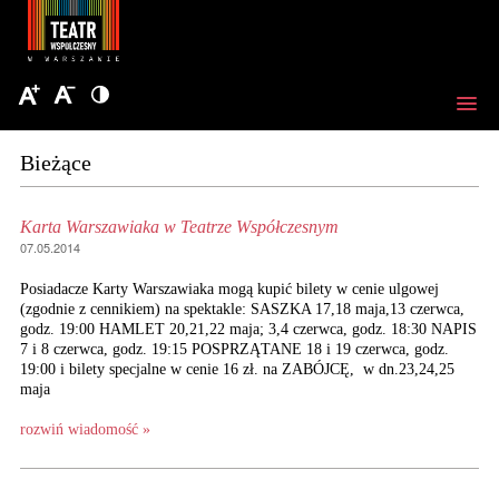
Bieżące
Karta Warszawiaka w Teatrze Współczesnym
07.05.2014
Posiadacze Karty Warszawiaka mogą kupić bilety w cenie ulgowej
(zgodnie z cennikiem) na spektakle: SASZKA 17,18 maja,13 czerwca,
godz. 19:00 HAMLET 20,21,22 maja; 3,4 czerwca, godz. 18:30 NAPIS
7 i 8 czerwca, godz. 19:15 POSPRZĄTANE 18 i 19 czerwca, godz.
19:00 i bilety specjalne w cenie 16 zł. na ZABÓJCĘ, w dn.23,24,25
maja
rozwiń wiadomość »