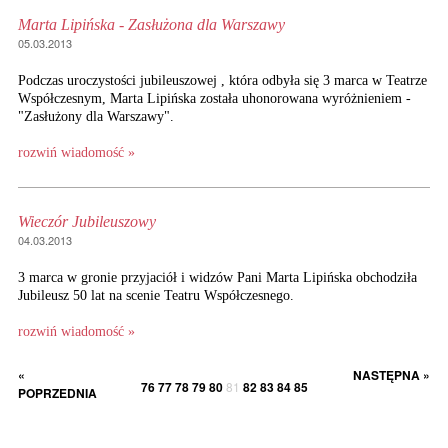
Marta Lipińska - Zasłużona dla Warszawy
05.03.2013
Podczas uroczystości jubileuszowej , która odbyła się 3 marca w Teatrze
Współczesnym, Marta Lipińska została uhonorowana wyróżnieniem -
"Zasłużony dla Warszawy".
rozwiń wiadomość »
Wieczór Jubileuszowy
04.03.2013
3 marca w gronie przyjaciół i widzów Pani Marta Lipińska obchodziła
Jubileusz 50 lat na scenie Teatru Współczesnego.
rozwiń wiadomość »
«
NASTĘPNA »
76
77
78
79
80
81
82
83
84
85
POPRZEDNIA