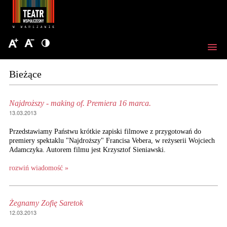
Bieżące
Najdroższy - making of. Premiera 16 marca.
13.03.2013
Przedstawiamy Państwu krótkie zapiski filmowe z przygotowań do
premiery spektaklu "Najdroższy" Francisa Vebera, w reżyserii Wojciech
Adamczyka. Autorem filmu jest Krzysztof Sieniawski.
rozwiń wiadomość »
Żegnamy Zofię Saretok
12.03.2013