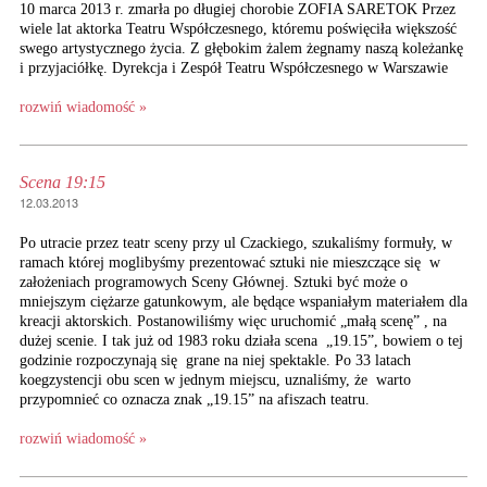
10 marca 2013 r. zmarła po długiej chorobie ZOFIA SARETOK Przez
wiele lat aktorka Teatru Współczesnego, któremu poświęciła większość
swego artystycznego życia. Z głębokim żalem żegnamy naszą koleżankę
i przyjaciółkę. Dyrekcja i Zespół Teatru Współczesnego w Warszawie
rozwiń wiadomość »
Scena 19:15
12.03.2013
Po utracie przez teatr sceny przy ul Czackiego, szukaliśmy formuły, w
ramach której moglibyśmy prezentować sztuki nie mieszczące się w
założeniach programowych Sceny Głównej. Sztuki być może o
mniejszym ciężarze gatunkowym, ale będące wspaniałym materiałem dla
kreacji aktorskich. Postanowiliśmy więc uruchomić „małą scenę” , na
dużej scenie. I tak już od 1983 roku działa scena „19.15”, bowiem o tej
godzinie rozpoczynają się grane na niej spektakle. Po 33 latach
koegzystencji obu scen w jednym miejscu, uznaliśmy, że warto
przypomnieć co oznacza znak „19.15” na afiszach teatru.
rozwiń wiadomość »