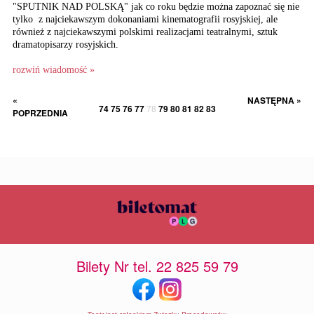
"SPUTNIK NAD POLSKĄ" jak co roku będzie można zapoznać się nie
tylko z najciekawszym dokonaniami kinematografii rosyjskiej, ale
również z najciekawszymi polskimi realizacjami teatralnymi, sztuk
dramatopisarzy rosyjskich.
rozwiń wiadomość »
«
NASTĘPNA »
74
75
76
77
78
79
80
81
82
83
POPRZEDNIA
Bilety Nr tel. 22 825 59 79