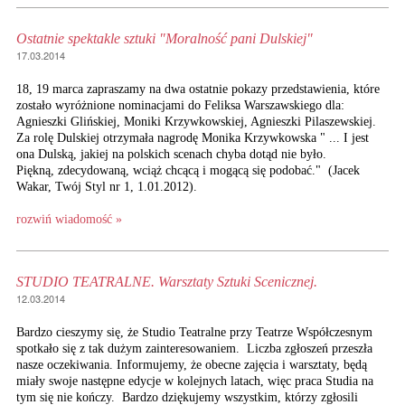
Ostatnie spektakle sztuki "Moralność pani Dulskiej"
17.03.2014
18, 19 marca zapraszamy na dwa ostatnie pokazy przedstawienia, które
zostało wyróżnione nominacjami do Feliksa Warszawskiego dla:
Agnieszki Glińskiej, Moniki Krzywkowskiej, Agnieszki Pilaszewskiej.
Za rolę Dulskiej otrzymała nagrodę Monika Krzywkowska " ... I jest
ona Dulską, jakiej na polskich scenach chyba dotąd nie było.
Piękną, zdecydowaną, wciąż chcącą i mogącą się podobać." (Jacek
Wakar, Twój Styl nr 1, 1.01.2012).
rozwiń wiadomość »
STUDIO TEATRALNE. Warsztaty Sztuki Scenicznej.
12.03.2014
Bardzo cieszymy się, że Studio Teatralne przy Teatrze Współczesnym
spotkało się z tak dużym zainteresowaniem. Liczba zgłoszeń przeszła
nasze oczekiwania. Informujemy, że obecne zajęcia i warsztaty, będą
miały swoje następne edycje w kolejnych latach, więc praca Studia na
tym się nie kończy. Bardzo dziękujemy wszystkim, którzy zgłosili