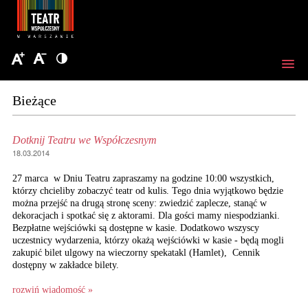
Bieżące
Dotknij Teatru we Współczesnym
18.03.2014
27 marca w Dniu Teatru zapraszamy na godzine 10:00 wszystkich,
którzy chcieliby zobaczyć teatr od kulis. Tego dnia wyjątkowo będzie
można przejść na drugą stronę sceny: zwiedzić zaplecze, stanąć w
dekoracjach i spotkać się z aktorami. Dla gości mamy niespodzianki.
Bezpłatne wejściówki są dostępne w kasie. Dodatkowo wszyscy
uczestnicy wydarzenia, którzy okażą wejściówki w kasie - będą mogli
zakupić bilet ulgowy na wieczorny spekatakl (Hamlet), Cennik
dostępny w zakładce bilety.
rozwiń wiadomość »