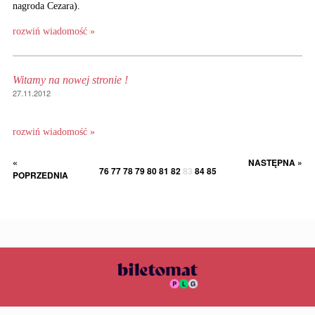
nagroda Cezara).
rozwiń wiadomość »
Witamy na nowej stronie !
27.11.2012
rozwiń wiadomość »
«
NASTĘPNA »
76
77
78
79
80
81
82
83
84
85
POPRZEDNIA