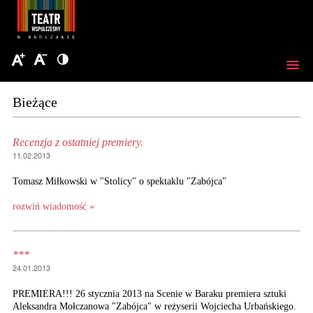
Bieżące
Recenzja z ostatniej premiery.
11.02.2013
Tomasz Miłkowski w "Stolicy" o spektaklu "Zabójca"
rozwiń wiadomość »
***
24.01.2013
PREMIERA!!! 26 stycznia 2013 na Scenie w Baraku premiera sztuki
Aleksandra Mołczanowa "Zabójca" w reżyserii Wojciecha Urbańskiego.