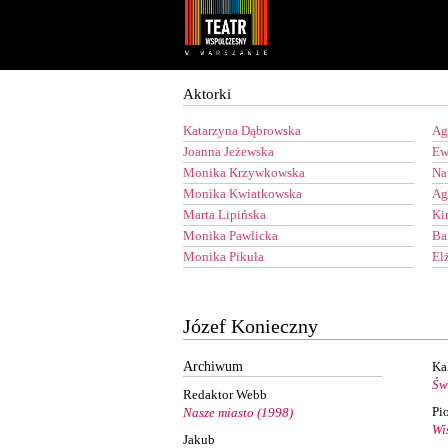
Youtube
Facebook
Aktorki
Katarzyna Dąbrowska
Ag
Joanna Jeżewska
Ew
Monika Krzywkowska
Na
Monika Kwiatkowska
Ag
Marta Lipińska
Ki
Monika Pawlicka
Ba
Monika Pikuła
El
Józef Konieczny
Archiwum
Ka
Św
Redaktor Webb
Pi
Nasze miasto (1998)
Wi
Jakub