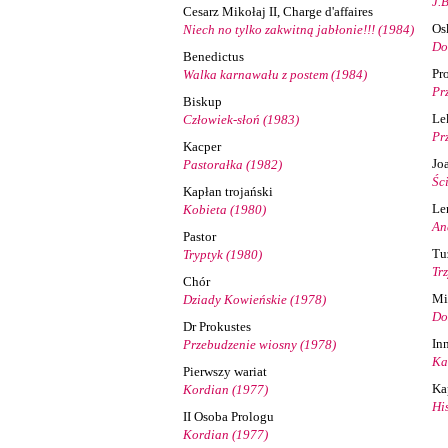
J.
Cesarz Mikołaj II, Charge d'affaires
Os
Niech no tylko zakwitną jabłonie!!! (1984)
Do
Benedictus
Pr
Walka karnawału z postem (1984)
Pr
Biskup
Lek
Człowiek-słoń (1983)
Pr
Kacper
Jo
Pastorałka (1982)
Śc
Kapłan trojański
Le
Kobieta (1980)
An
Pastor
Tu
Tryptyk (1980)
Trz
Chór
Mi
Dziady Kowieńskie (1978)
Do
Dr Prokustes
In
Przebudzenie wiosny (1978)
Ka
Pierwszy wariat
Ka
Kordian (1977)
Hi
II Osoba Prologu
Kordian (1977)