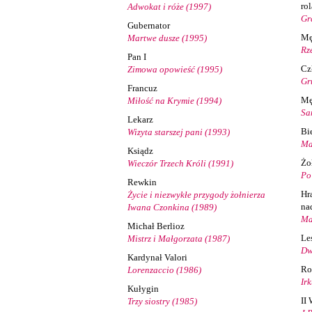
ro
Adwokat i róże (1997)
Gr
Gubernator
Mę
Martwe dusze (1995)
Rz
Pan I
Cz
Zimowa opowieść (1995)
Gr
Francuz
Mę
Miłość na Krymie (1994)
Sa
Lekarz
Bi
Wizyta starszej pani (1993)
Ma
Ksiądz
Żoł
Wieczór Trzech Króli (1991)
Po
Rewkin
Hr
Życie i niezwykłe przygody żołnierza
na
Iwana Czonkina (1989)
Ma
Michał Berlioz
Le
Mistrz i Małgorzata (1987)
Dw
Kardynał Valori
Ro
Lorenzaccio (1986)
Ir
Kułygin
II
Trzy siostry (1985)