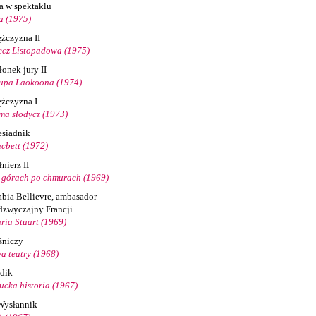
la w spektaklu
a (1975)
żczyzna II
ecz Listopadowa (1975)
łonek jury II
upa Laokoona (1974)
żczyzna I
ma słodycz (1973)
esiadnik
cbett (1972)
nierz II
 górach po chmurach (1969)
abia Bellievre, ambasador
dzwyczajny Francji
ria Stuart (1969)
śniczy
a teatry (1968)
dik
kucka historia (1967)
 Wysłannik