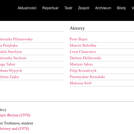
Aktualności
Repertuar
Teatr
Zespół
Archiwum
Bilety
V
Aktorzy
nieszka Pilaszewska
Piotr Bajor
a Porębska
Marcin Bubółka
talia Stachyra
Leon Charewicz
nieszka Suchora
Dariusz Dobkowski
nga Tabor
Mariusz Jakus
rbara Wypych
Filip Kowalczyk
żbieta Zajko
Przemysław Kowalski
Mateusz Król
lecy
ięto Borysa (1976)
otr Trofimow, student
śniowy sad (1976)