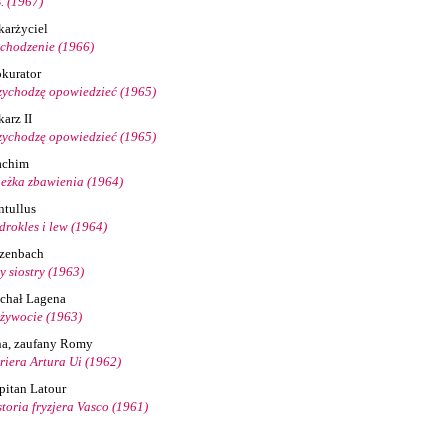
B. (1967)
karżyciel
chodzenie (1966)
okurator
zychodzę opowiedzieć (1965)
arz II
zychodzę opowiedzieć (1965)
achim
ieżka zbawienia (1964)
ntullus
drokles i lew (1964)
zenbach
y siostry (1963)
chał Lagena
żywocie (1963)
na, zaufany Romy
riera Artura Ui (1962)
pitan Latour
storia fryzjera Vasco (1961)