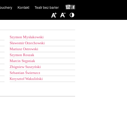
ouchery
Kontakt
Teatr bez barier
Szymon Mysłakowski
Sławomir Orzechowski
Mariusz Ostrowski
Szymon Roszak
Marcin Stępniak
Zbigniew Suszyński
Sebastian Świerszcz
Krzysztof Wakuliński